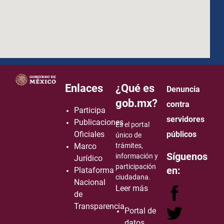
how to embed google map in website
Enlaces
¿Qué es
Denuncia
gob.mx?
contra
Participa
servidores
Publicaciones
Es el portal
Oficiales
públicos
único de
Marco
trámites,
Síguenos
información y
Jurídico
participación
en:
Plataforma
ciudadana.
Nacional
Leer más
de
Transparencia
Portal de
datos