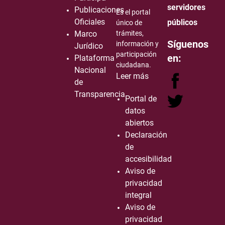
servidores
Publicaciones
Es el portal
Oficiales
públicos
único de
Marco
trámites,
Síguenos
información y
Jurídico
participación
en:
Plataforma
ciudadana.
Nacional
Leer más
de
Transparencia
Portal de
datos
abiertos
Declaración
de
accesibilidad
Aviso de
privacidad
integral
Aviso de
privacidad